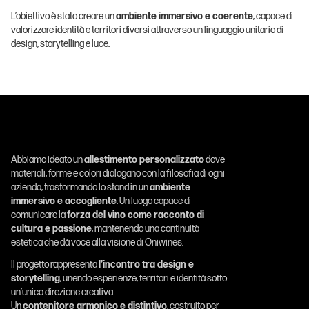
L’obiettivo è stato creare un
ambiente immersivo e coerente
, capace di
valorizzare identità e territori diversi attraverso un linguaggio unitario di
design, storytelling e luce.
Abbiamo ideato un
allestimento personalizzato
dove
materiali, forme e colori dialogano con la filosofia di ogni
azienda, trasformando lo stand in un
ambiente
immersivo e accogliente
. Un luogo capace di
comunicare la
forza del vino come racconto di
cultura e passione
, mantenendo una continuità
estetica che dà voce alla visione di Oniwines.
Il progetto rappresenta
l’incontro tra design e
storytelling
, unendo esperienze, territori e identità sotto
un’unica direzione creativa.
Un
contenitore armonico e distintivo
, costruito per