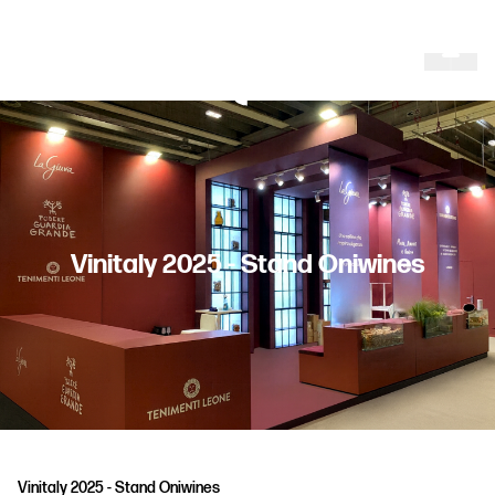
V
i
n
i
t
a
l
y
2
0
2
5
-
S
t
a
n
d
O
n
i
w
i
n
e
s
Vinitaly 2025 - Stand Oniwines