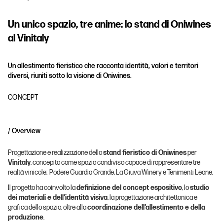
U
n
u
n
i
c
o
s
p
a
z
i
o
,
t
r
e
a
n
i
m
e
:
l
o
s
t
a
n
d
d
i
O
n
i
w
i
n
e
s
a
l
V
i
n
i
t
a
l
y
U
n
a
l
l
e
s
t
i
m
e
n
t
o
f
i
e
r
i
s
t
i
c
o
c
h
e
r
a
c
c
o
n
t
a
i
d
e
n
t
i
t
à
,
v
a
l
o
r
i
e
t
e
r
r
i
t
o
r
i
d
i
v
e
r
s
i
,
r
i
u
n
i
t
i
s
o
t
t
o
l
a
v
i
s
i
o
n
e
d
i
O
n
i
w
i
n
e
s
.
CONCEPT
/ Overview
Progettazione e realizzazione dello
stand fieristico di Oniwines
per
Vinitaly
, concepito come spazio condiviso capace di rappresentare tre
realtà vinicole: Podere Guardia Grande, La Giuva Winery e Tenimenti Leone.
Il progetto ha coinvolto la
definizione del concept espositivo
, lo
studio
dei materiali e dell’identità visiva
, la progettazione architettonica e
grafica dello spazio, oltre alla
coordinazione dell’allestimento e della
produzione
.