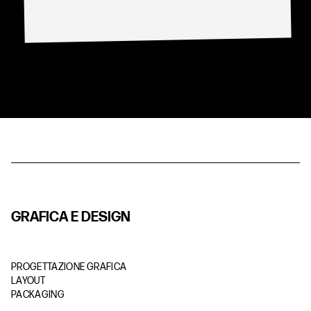
G
R
A
F
I
C
A
E
D
E
S
I
G
N
PROGETTAZIONE GRAFICA
LAYOUT
PACKAGING