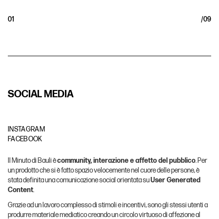
01
/
09
S
O
C
I
A
L
M
E
D
I
A
INSTAGRAM
FACEBOOK
Il Minuto di Bauli è
community, interazione e affetto del pubblico
. Per
un prodotto che si è fatto spazio velocemente nel cuore delle persone, è
stata definita una comunicazione social orientata su
User Generated
Content
.
Grazie ad un lavoro complesso di stimoli e incentivi, sono gli stessi utenti a
produrre materiale mediatico creando un circolo virtuoso di affezione al