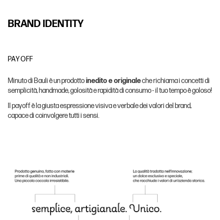
B
R
A
N
D
I
D
E
N
T
I
T
Y
PAY OFF
Minuto di Bauli è un prodotto
inedito e originale
che richiama i concetti di
semplicità, handmade, golosità e rapidità di consumo - il tuo tempo è goloso!
Il payoff è la giusta espressione visiva e verbale dei valori del brand,
capace di coinvolgere tutti i sensi.