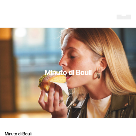
M
i
n
u
t
o
d
i
B
a
u
l
i
Minuto di Bauli