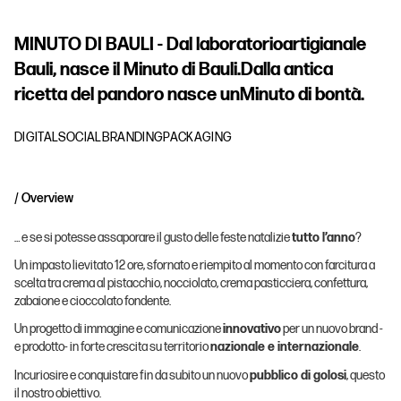
M
I
N
U
T
O
D
I
B
A
U
L
I
-
D
a
l
l
a
b
o
r
a
t
o
r
i
o
a
r
t
i
g
i
a
n
a
l
e
B
a
u
l
i
,
n
a
s
c
e
i
l
M
i
n
u
t
o
d
i
B
a
u
l
i
.
D
a
l
l
a
a
n
t
i
c
a
r
i
c
e
t
t
a
d
e
l
p
a
n
d
o
r
o
n
a
s
c
e
u
n
M
i
n
u
t
o
d
i
b
o
n
t
à
.
DIGITAL
SOCIAL
BRANDING
PACKAGING
/ Overview
… e se si potesse assaporare il gusto delle feste natalizie
tutto l’anno
?
Un impasto lievitato 12 ore, sfornato e riempito al momento con farcitura a
scelta tra crema al pistacchio, nocciolato, crema pasticciera, confettura,
zabaione e cioccolato fondente.
Un progetto di immagine e comunicazione
innovativo
per un nuovo brand -
e prodotto- in forte crescita su territorio
nazionale e internazionale
.
Incuriosire e conquistare fin da subito un nuovo
pubblico di golosi
, questo
il nostro obiettivo.