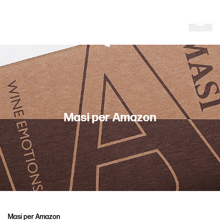
M
a
s
i
p
e
r
A
m
a
z
o
n
Masi per Amazon