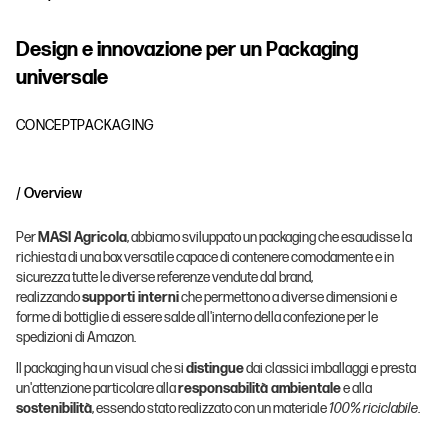
D
e
s
i
g
n
e
i
n
n
o
v
a
z
i
o
n
e
p
e
r
u
n
P
a
c
k
a
g
i
n
g
u
n
i
v
e
r
s
a
l
e
CONCEPT
PACKAGING
/ Overview
Per
MASI Agricola
, abbiamo sviluppato un packaging che esaudisse la
richiesta di una box versatile capace di contenere comodamente e in
sicurezza tutte le diverse referenze vendute dal brand,
realizzando
supporti interni
che permettono a diverse dimensioni e
forme di bottiglie di essere salde all'interno della confezione per le
spedizioni di Amazon.
Il packaging ha un visual che si
distingue
dai classici imballaggi e presta
un'attenzione particolare alla
responsabilità ambientale
e alla
sostenibilità
, essendo stato realizzato con un materiale
100% riciclabile
.