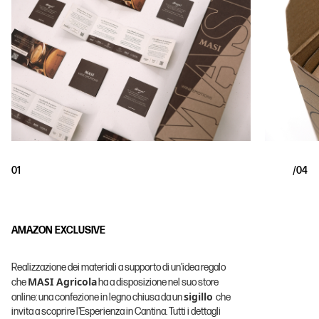
01
/
04
AMAZON EXCLUSIVE
Realizzazione dei materiali a supporto di un'idea regalo
MASI Agricola
che
ha a disposizione nel suo store
sigillo
online: una confezione in legno chiusa da un
che
invita a scoprire l'Esperienza in Cantina. Tutti i dettagli