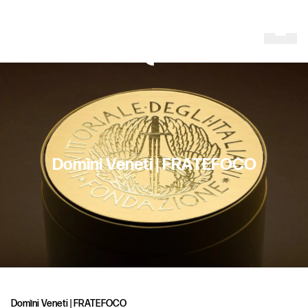
D
o
m
ì
n
i
V
e
n
e
t
i
|
F
R
A
T
E
F
O
C
O
Domìni Veneti | FRATEFOCO