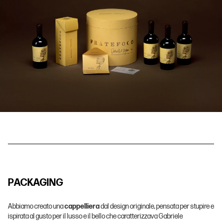
P
A
C
K
A
G
I
N
G
Abbiamo creato una
cappelliera
dal design originale, pensata per stupire e
ispirata al gusto per il lusso e il bello che caratterizzava Gabriele