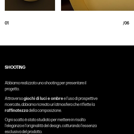
01
/
06
SHOOTING
Abbiamo realizzato uno shooting per presentare il
progetto.
Attraverso
giochi di luci e ombre
e l'uso di prospettive
ricercate, abbiamo ricreato un'atmosfera che riflette la
raffinatezza
della composizione.
Ogni scatto è stato studiato per mettere in risalto
l'eleganza e l'originalità del design, catturando l'essenza
esclusiva del prodotto.