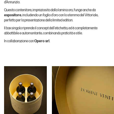
d’Annunzio.
Questo contenitore, impreziosito dalla lamina oro, funge anche da
espositore
, includendo un foglio d'oro con lo stemma del Vittoriale,
perfetto per la presentazione della limited edition.
Il box singolo riprende il concept dell'etichetta, ed è completamente
abbattibile e automontante, combinando praticità e stile.
In collaborazione con
Opero srl
.