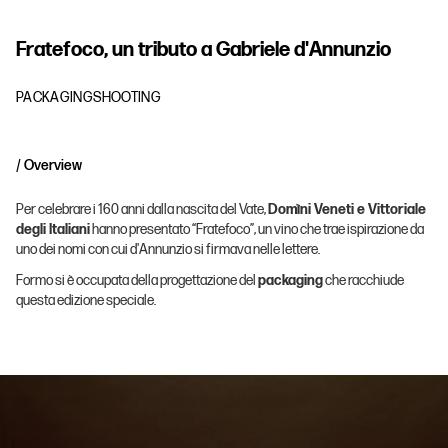
F
r
a
t
e
f
o
c
o
,
u
n
t
r
i
b
u
t
o
a
G
a
b
r
i
e
l
e
d
'
A
n
n
u
n
z
i
o
PACKAGING
SHOOTING
/ Overview
Per celebrare i 160 anni dalla nascita del Vate,
Domìni Veneti e Vittoriale
degli Italiani
hanno presentato “Fratefoco”, un vino che trae ispirazione da
uno dei nomi con cui d'Annunzio si firmava nelle lettere.
Formo si è occupata della progettazione del
packaging
che racchiude
questa edizione speciale.